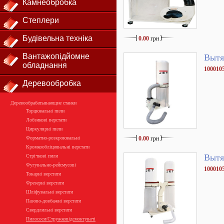
Камнеобробка
Степлери
Будівельна техніка
0.00
грн
Вантажопідйомне
Вытя
обладнання
100010
Деревообробка
Деревообрабатывающие станки
Торцювальні пили
Лобзикові верстати
Циркулярні пили
Форматно-розкроювальні
0.00
грн
Кромкообліцювальні верстати
Вытя
Стрічкові пили
Фугувально-рейсмусові
100010
Токарні верстати
Фрезерні верстати
Шліфувальні верстати
Пазово-довбажні верстати
Свердлильні верстати
Пилососи/Стружковідсмоктувачі