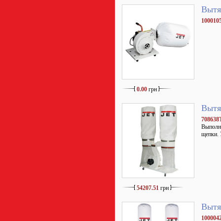
Вытя
100010
0.00
грн
Вытя
708638
Выполне
щепки. 
54207.51
грн
Вытя
100004