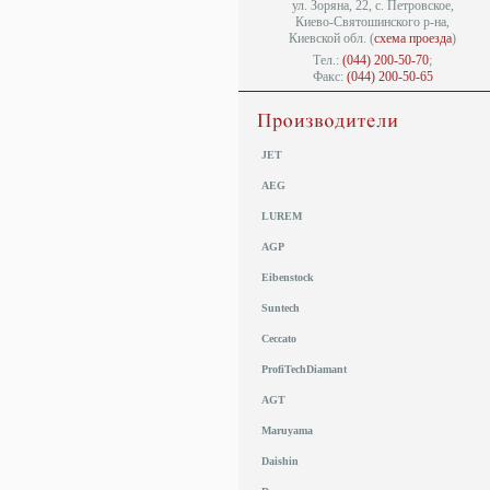
ул. Зоряна, 22, с. Петровское,
Киево-Святошинского р-на,
Киевской обл. (
схема проезда
)
Тел.:
(044) 200-50-70
;
Факс:
(044) 200-50-65
JET
AEG
LUREM
AGP
Eibenstock
Suntech
Ceccato
ProfiTechDiamant
AGT
Maruyama
Daishin