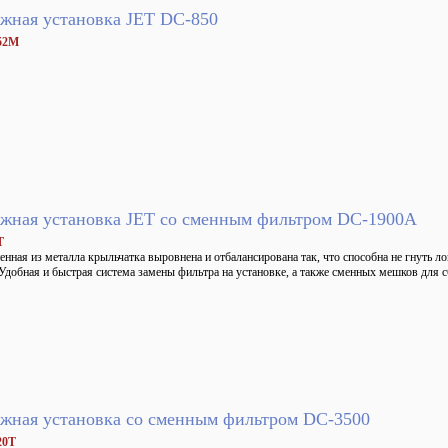
жная установка JET DC-850
52M
жная установка JET со сменным фильтром DC-1900A
T
нная из металла крыльчатка выровнена и отбалансирована так, что способна не гнуть ло
Удобная и быстрая система замены фильтра на установке, а также сменных мешков для с
жная установка со сменным фильтром DC-3500
20T