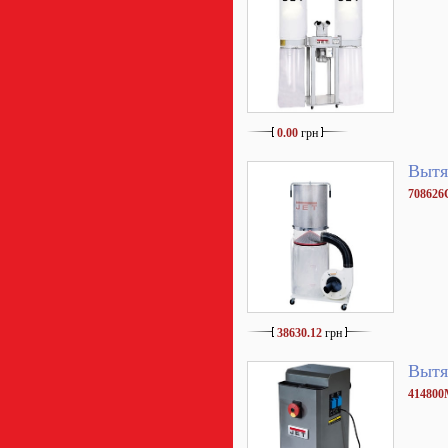
0.00
грн
Вытя
70862
38630.12
грн
Вытя
41480