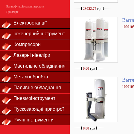
Багатофункціональні верстати
23052.74
грн
Приладдя
Вытя
Електростанції
100010
Інженерний інструмент
Компресори
Лазерні нівеліри
Мастильне обладнання
0.00
грн
Металообробка
Вытя
10001
Паливне обладнання
Пневмоінструмент
Пускозарядні пристрої
Ручні інструменти
0.00
грн