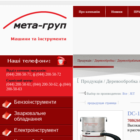
Про компанію
Новини
ПРА
Продукція /
Деревообробка
/
Деревообрабаты
Відділ оптових продажів:
(044) 200-50-71
; ф.
(044) 200-50-72
Сервісний центр:
Продукція /
Деревообробка
(044) 200-50-61
;
(044) 200-50-62
; ф.
(044)
200-50-63
Выбор по производителю:
Все
|
JET
Бензоінструменти
предыдущая страница
DC-1
Зварювальне
обладнання
70862
Высокая
Електроінструмент
и рассч