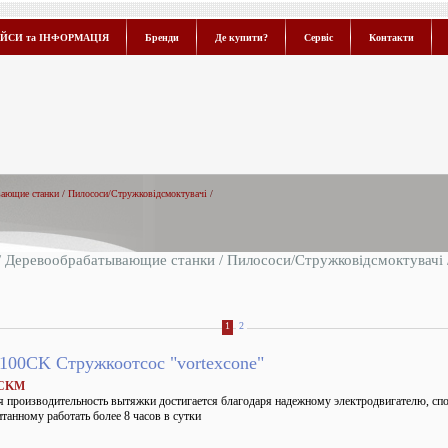
ЙСИ та ІНФОРМАЦІЯ
Бренди
Де купити?
Сервіс
Контакти
вающие станки
/
Пилососи/Стружковідсмоктувачі
/
/
Деревообрабатывающие станки
/
Пилососи/Стружковідсмоктувачі
1
2
100CK Стружкоотсос "vortexcone"
6CKM
 производительность вытяжки достигается благодаря надежному электродвигателю, сп
итанному работать более 8 часов в сутки