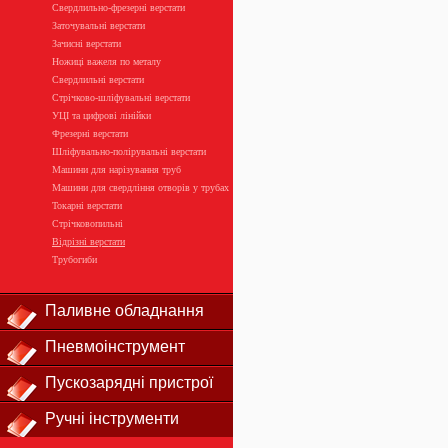
Свердлильно-фрезерні верстати
Заточувальні верстати
Зачисні верстати
Ножиці важеля по металу
Свердлильні верстати
Стрічково-шліфувальні верстати
УЦІ та цифрові лінійки
Фрезерні верстати
Шліфувально-полірувальні верстати
Машини для нарізування труб
Машини для свердління отворів у трубах
Токарні верстати
Стрічковопильні
Відрізні верстати
Трубогиби
Паливне обладнання
Пневмоінструмент
Пускозарядні пристрої
Ручні інструменти