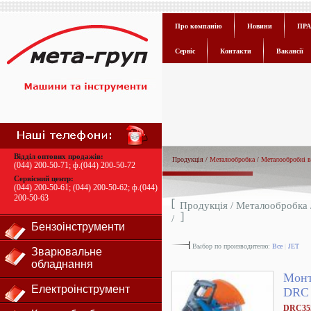
Про компанію
Новини
ПРА
Сервіс
Контакти
Вакансії
Відділ оптових продажів:
Продукція /
Металообробка
/
Металообробні в
(044) 200-50-71
; ф.
(044) 200-50-72
Сервісний центр:
(044) 200-50-61
;
(044) 200-50-62
; ф.
(044)
200-50-63
Продукція /
Металообробка
/
Бензоінструменти
Выбор по производителю:
Все
|
JET
Зварювальне
обладнання
Монт
Електроінструмент
DRC 
DRC35