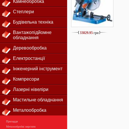
Камнеобробка
Степлери
Будівельна техніка
Вантажопідйомне
33829.95
грн
обладнання
Деревообробка
Електростанції
Інженерний інструмент
Компресори
Лазерні нівеліри
Мастильне обладнання
Металообробка
Приладдя
Металообробні верстати