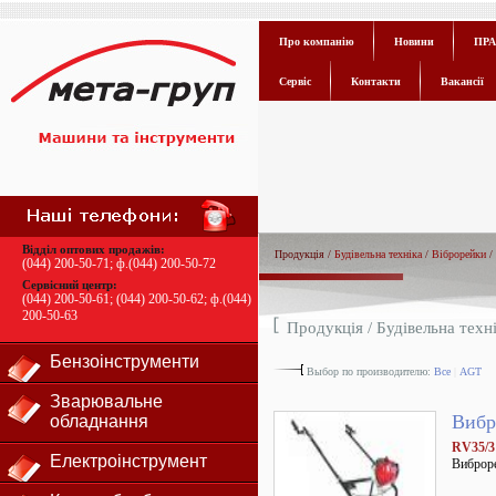
Про компанію
Новини
ПРА
Сервіс
Контакти
Вакансії
Відділ оптових продажів:
Продукція /
Будівельна техніка
/
Віброрейки
/
(044) 200-50-71
; ф.
(044) 200-50-72
Сервісний центр:
(044) 200-50-61
;
(044) 200-50-62
; ф.
(044)
200-50-63
Продукція /
Будівельна техн
Бензоінструменти
Выбор по производителю:
Все
|
AGT
Зварювальне
Вибр
обладнання
RV35/3
Електроінструмент
Виброре