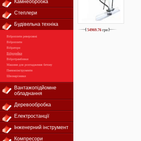
Камнеобробка
Степлери
Будівельна техніка
54969.76
грн
Віброплити реверсивні
Віброплити
Вібратори
Віброрейки
Вібротрамбовки
Машини для розгладження бетону
Пневмоінструменти
Швонарізники
Вантажопідйомне
обладнання
Деревообробка
Електростанції
Інженерний інструмент
Компресори