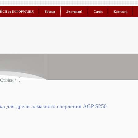
ЙСИ та ІНФОРМАЦІЯ
Бренди
Де купити?
Сервіс
Контакти
Стійки
/
ка для дрели алмазного сверления AGP S250