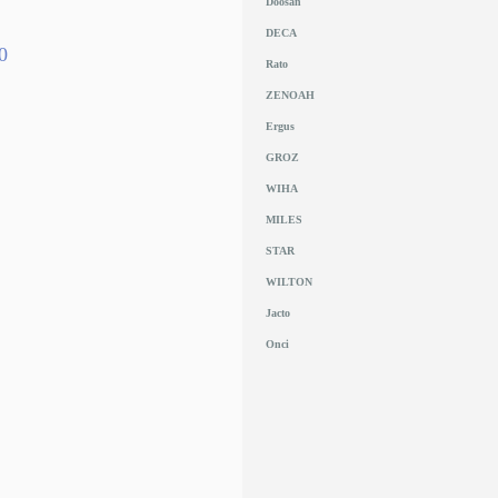
Doosan
DECA
0
Rato
ZENOAH
Ergus
GROZ
WIHA
MILES
STAR
WILTON
Jacto
Onci