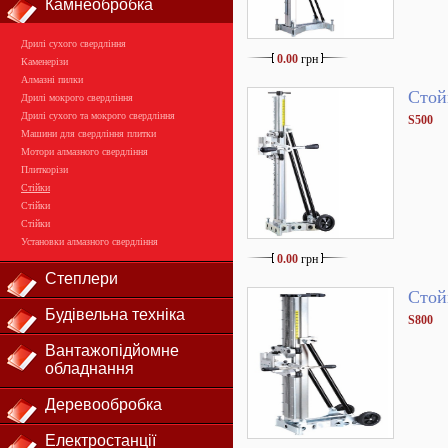
Камнеобробка
Дрилі сухого свердління
0.00
грн
Каменерізи
Алмазні пилки
Стой
Дрилі мокрого свердління
Дрилі сухого та мокрого свердління
S500
Машини для свердління плитки
Мотори алмазного свердління
Плиткорізи
Стійки
Стійки
Стійки
Установки алмазного свердління
0.00
грн
Степлери
Стой
Будівельна техніка
S800
Вантажопідйомне
обладнання
Деревообробка
Електростанції