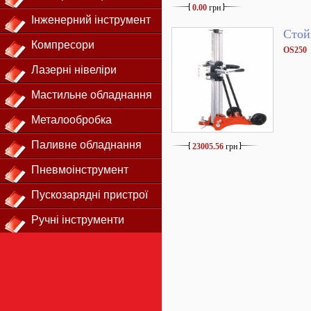
0.00
грн
Інженерний інструмент
Стой
Компресори
OS250
Лазерні нівеліри
Мастильне обладнання
Металообробка
Паливне обладнання
23005.56
грн
Пневмоінструмент
Пускозарядні пристрої
Ручні інструменти