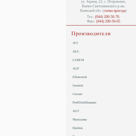
ул. Зоряна, 22, с. Петровское,
Киево-Святошинского р-на,
Киевской обл. (
схема проезда
)
Тел.:
(044) 200-50-70
;
Факс:
(044) 200-50-65
JET
AEG
LUREM
AGP
Eibenstock
Suntech
Ceccato
ProfiTechDiamant
AGT
Maruyama
Daishin