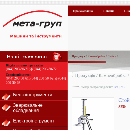
Про компанію
Новини
ПРА
Продукція /
Камнеобробка
/
Стійки
/
Відділ оптових продажів:
(044) 200-50-71
; ф.
(044) 200-50-72
Сервісний центр:
Продукція /
Камнеобробка
/
(044) 200-50-61
;
(044) 200-50-62
; ф.
(044)
200-50-63
Выбор по производителю:
Все
|
AGP
Бензоінструменти
Стой
Зварювальне
S250
обладнання
Електроінструмент