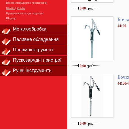
Насоси спеціального призначення
Помпи для олії
0.00
грн
Принадлежности для шприцов
Бочк
Шприці
44120
Металообробка
Паливне обладнання
Пневмоінструмент
Пускозарядні пристрої
0.00
грн
Ручні інструменти
Бочк
44100/4
0.00
грн