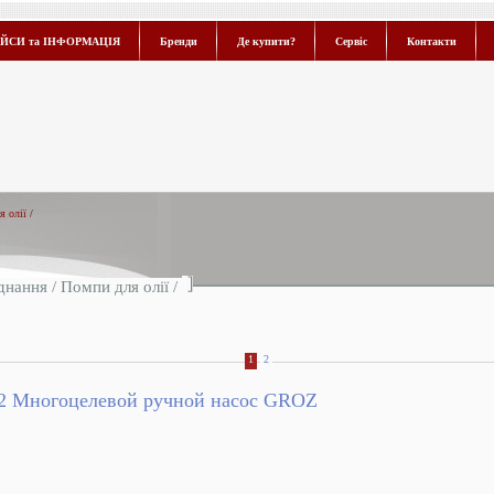
ЙСИ та ІНФОРМАЦІЯ
Бренди
Де купити?
Сервіс
Контакти
я олії
/
днання
/
Помпи для олії
/
1
2
2 Многоцелевой ручной насос GROZ