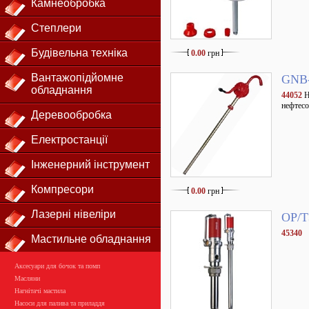
Камнеобробка
Степлери
Будівельна техніка
0.00
грн
Вантажопідйомне
GNB-
обладнання
44052
Н
нефтесо
Деревообробка
Електростанції
Інженерний інструмент
Компресори
0.00
грн
Лазерні нівеліри
OP/T
45340
Мастильне обладнання
Аксесуари для бочок та помп
Масляни
Нагнітачі мастила
Насоси для палива та приладдя