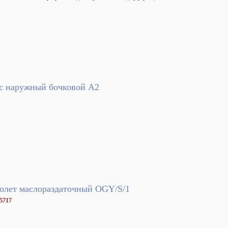
с наружный бочковой A2
олет маслораздаточный OGY/S/1
45717