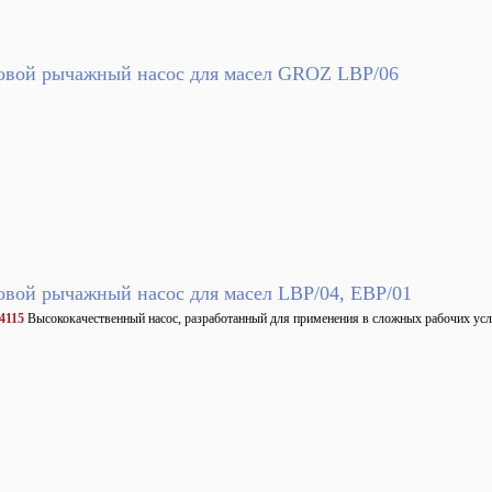
овой рычажный насос для масел GROZ LBP/06
овой рычажный насос для масел LBP/04, EBP/01
4115
Высококачественный насос, разработанный для применения в сложных рабочих усл