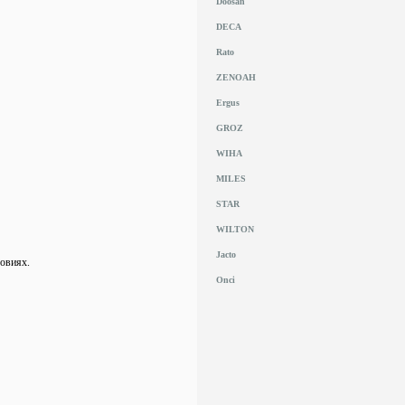
Doosan
DECA
Rato
ZENOAH
Ergus
GROZ
WIHA
MILES
STAR
WILTON
Jacto
овиях.
Onci