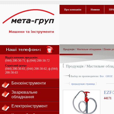
Про компанію
Новини
ПРА
Продукція /
Мастильне обладнання
/
Помпи дл
Відділ оптових продажів:
(044) 200-50-71
; ф.
(044) 200-50-72
Сервісний центр:
Продукція /
Мастильне обла
(044) 200-50-61
;
(044) 200-50-62
; ф.
(044)
200-50-63
Выбор по производителю:
Все
|
GROZ
Бензоінструменти
предыдущая страница
EZF/
Зварювальне
обладнання
44171
Електроінструмент