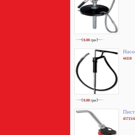
0.00
грн
Насо
44110
0.00
грн
Пист
45715/