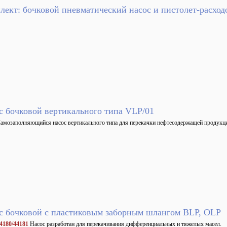
лект: бочковой пневматический насос и пистолет-расх
с бочковой вертикального типа VLP/01
амозаполняющийся насос вертикального типа для перекачки нефтесодержащей продукц
с бочковой с пластиковым заборным шлангом BLP, OLP
4180/44181
Насос разработан для перекачивания дифференциальных и тяжелых масел.