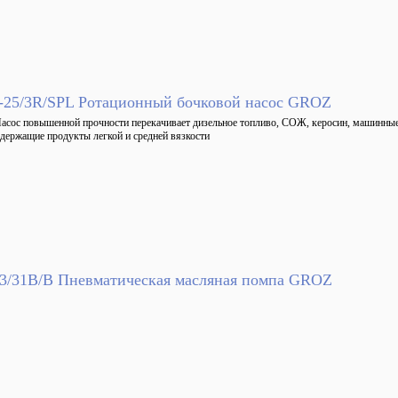
25/3R/SPL Ротационный бочковой насос GROZ
асос повышенной прочности перекачивает дизельное топливо, СОЖ, керосин, машинные 
держащие продукты легкой и средней вязкости
3/31B/B Пневматическая масляная помпа GROZ