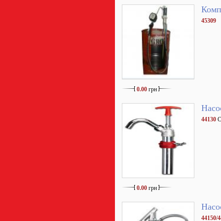
Комп
45309
0.00
грн
Насо
44130
С
0.00
грн
Насо
44150/4