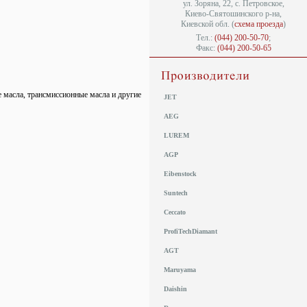
ул. Зоряна, 22, с. Петровское,
Киево-Святошинского р-на,
Киевской обл. (
схема проезда
)
Тел.:
(044) 200-50-70
;
Факс:
(044) 200-50-65
масла, трансмиссионные масла и другие
JET
AEG
LUREM
AGP
Eibenstock
Suntech
Ceccato
ProfiTechDiamant
AGT
Maruyama
Daishin