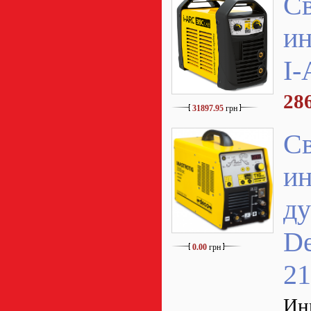
Св
ин
I
28
31897.95
грн
С
ин
ду
D
0.00
грн
2
Ин