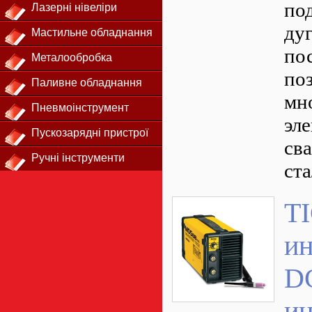
по
Лазерні нівеліри
дуг
Мастильне обладнання
по
Металообробка
поз
Паливне обладнання
мн
Пневмоінструмент
эле
Пускозарядні пристрої
св
Ручні інструменти
ста
TI
ин
D
и