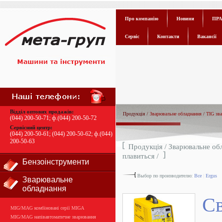
Про компанію
Новини
ПРА
Сервіс
Контакти
Вакансії
Відділ оптових продажів:
Продукція /
Зварювальне обладнання
/
TIG зв
(044) 200-50-71
; ф.
(044) 200-50-72
Сервісний центр:
(044) 200-50-61
;
(044) 200-50-62
; ф.
(044)
200-50-63
Продукція /
Зварювальне об
плавиться
/
Бензоінструменти
Выбор по производителю:
Все
|
Ergus
Зварювальне
обладнання
С
MIG/MAG комбіновані серії MIGA
MIG/MAG напівавтоматичне зварювання