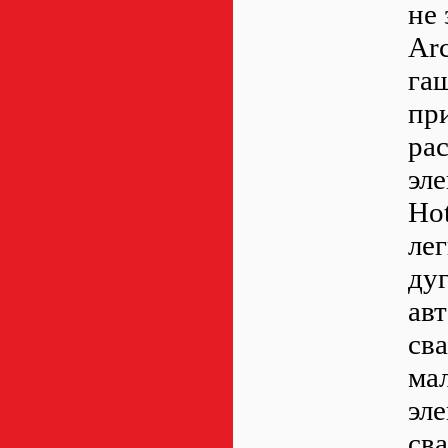
не 
Arc
га
пр
ра
эле
Hot
ле
дуг
ав
св
ма
эле
св