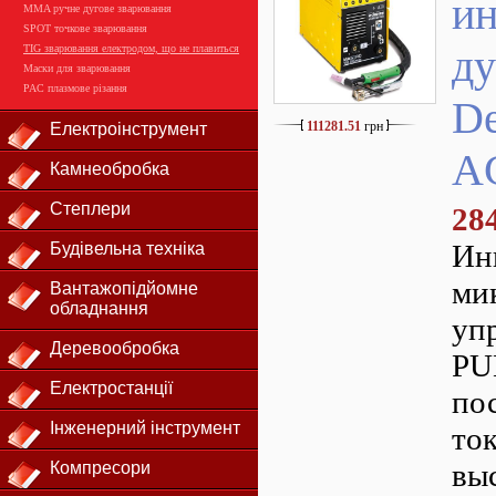
ин
MMA ручне дугове зварювання
SPOT точкове зварювання
ду
TIG зварювання електродом, що не плавиться
Маски для зварювання
PAC плазмове різання
De
111281.51
грн
Електроінструмент
A
Камнеобробка
Степлери
28
Ин
Будівельна техніка
ми
Вантажопідйомне
обладнання
уп
Деревообробка
PU
Електростанції
по
Інженерний інструмент
ток
вы
Компресори