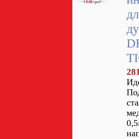
0.00
грн
дл
ду
D
T
28
Ид
По
ст
ме
0,
на