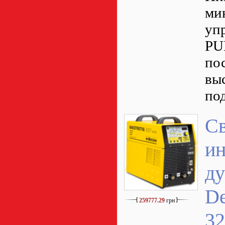
ми
уп
PU
по
вы
по
С
ин
ду
D
259777.29
грн
3