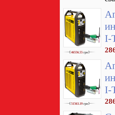
А
ин
I-
28
46556.55
грн
А
ин
I-
28
51563.19
грн