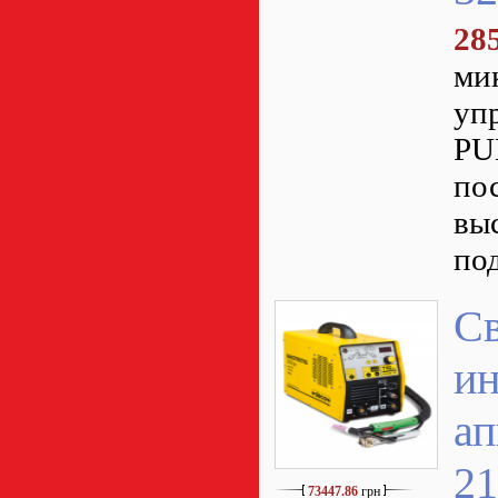
28
ми
уп
PU
по
вы
по
С
и
ап
2
73447.86
грн