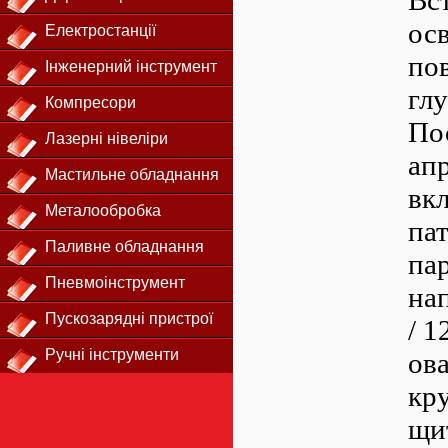
Вс
ос
Електростанції
по
Інженерний інструмент
гл
Компресори
Пос
Лазерні нівеліри
ап
Мастильне обладнання
вк
Металообробка
па
Паливне обладнання
па
Пневмоінструмент
на
Пускозарядні пристрої
/ 1
Ручні інструменти
ов
кр
щи