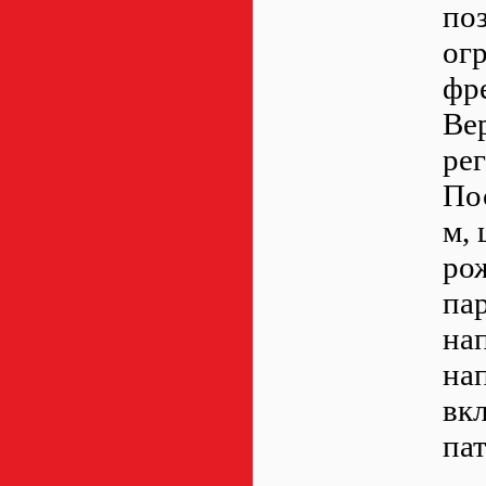
по
ог
фр
Ве
ре
Пос
м, 
ро
па
на
на
вк
па