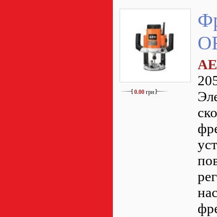
Ф
O
AE
20
0.00
грн
Эл
ск
фр
ус
по
ре
на
фр