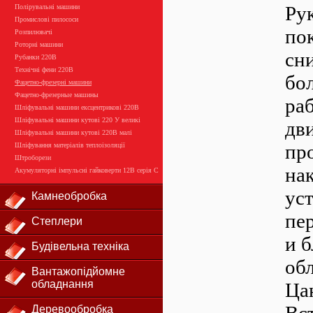
Ру
Полірувальні машини
Промислові пилососи
пок
Розпилювачі
Роторні машини
сн
Рубанки 220В
Технічні фени 220В
бо
Фацетно-фрезерні машини
Фацетно-фрезерные машины
ра
Шліфувальні машини ексцентрикові 220В
Шліфувальні машини кутові 220 У великі
дви
Шліфувальні машини кутові 220В малі
пр
Шліфування матеріалів теплоізоляції
Штроборези
на
Акумуляторні імпульсні гайковерти 12В серія С
ус
Камнеобробка
пе
Степлери
и 
Будівельна техніка
об
Вантажопідйомне
обладнання
Ца
Деревообробка