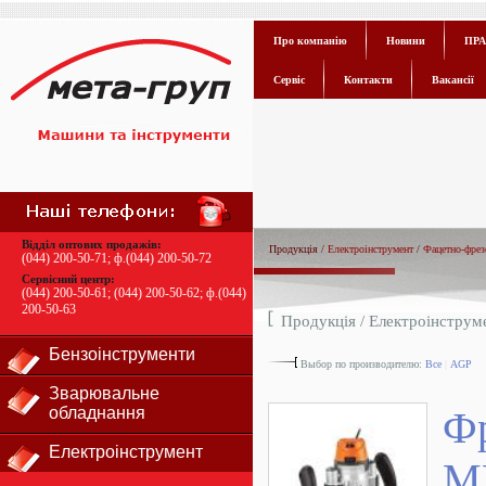
Про компанію
Новини
ПРА
Сервіс
Контакти
Вакансії
Відділ оптових продажів:
Продукція /
Електроінструмент
/
Фацетно-фрез
(044) 200-50-71
; ф.
(044) 200-50-72
Сервісний центр:
(044) 200-50-61
;
(044) 200-50-62
; ф.
(044)
200-50-63
Продукція /
Електроінструм
Бензоінструменти
Выбор по производителю:
Все
|
AGP
Зварювальне
обладнання
Ф
Електроінструмент
M