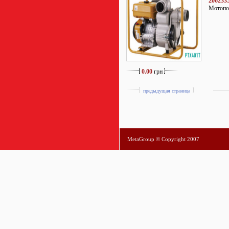
206233
Мотопом
0.00
грн
предыдущая страница
MetaGroup © Copyright 2007