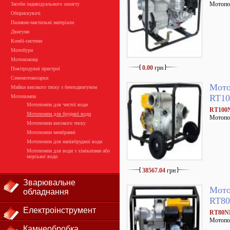
Мотопом
Засоби індивідуального захисту
Обприскувачі
Паливно-мастильні матеріали
Двигуни
Комбі-системи
Мотобури
Мотоножиці
0.00
грн
Повітродувні пристрої
Сеномотокосарки
Мото
Мийки високого тиску з бензодвигуном
RT10
Мотопомпи
Мотопомпи для чистої води
RT100N
Мотопомпи для брудної води
Мотопо
Мотопомпи високого тиску
Мотопомпи мембранні
Мотопомпи для напівбрудної води
Мотопомпи для води з хімікатами або
морської води
38567.04
грн
Зварювальне
Мото
обладнання
RT80
Електроінструмент
RT80NB
Мотопо
Камнеобробка