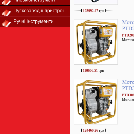
Пускозарядні пристрої
103992.47
грн
Ручні інструменти
Мото
PTD
PTD20
Мотопо
110606.51
грн
Мото
PTD
PTD30
Мотопо
124460.26
грн