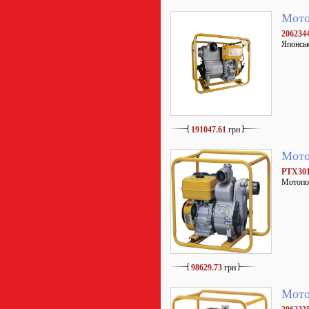
Мото
206234
Японськ
191047.61
грн
Мото
PTX30
Мотопом
98629.73
грн
Мото