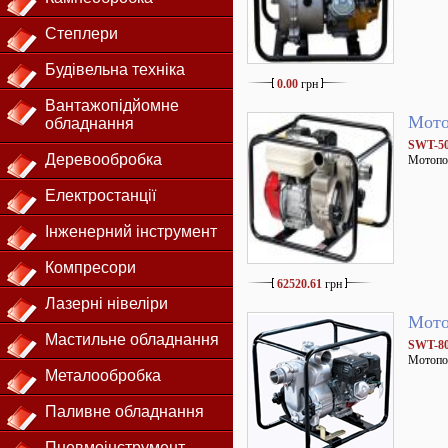
Степлери
Будівельна техніка
0.00
грн
Вантажопідйомне
Мото
обладнання
SWT-5
Деревообробка
Мотопо
Електростанції
Інженерний інструмент
Компресори
62520.61
грн
Лазерні нівеліри
Мото
Мастильне обладнання
SWT-8
Мотопо
Металообробка
Паливне обладнання
Пневмоінструмент