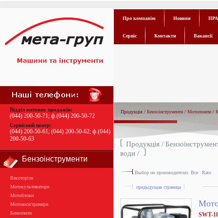
Про компанію
Новини
ПРА
Сервіс
Контакти
Вакансії
Відділ оптових продажів:
Продукція /
Бензоінструменти
/
Мотопомпи
/
М
(044) 200-50-71
; ф.
(044) 200-50-72
Сервісний центр:
(044) 200-50-61
;
(044) 200-50-62
; ф.
(044)
200-50-63
Продукція /
Бензоінструмен
води
/
Бензоінструменти
Выбор по производителю:
Все
|
Rato
Висоторізи
Мотокультиватори
предыдущая страница
Мотоблоки
Мото
Мотокоси/тримери
Бензопили
SWT-1